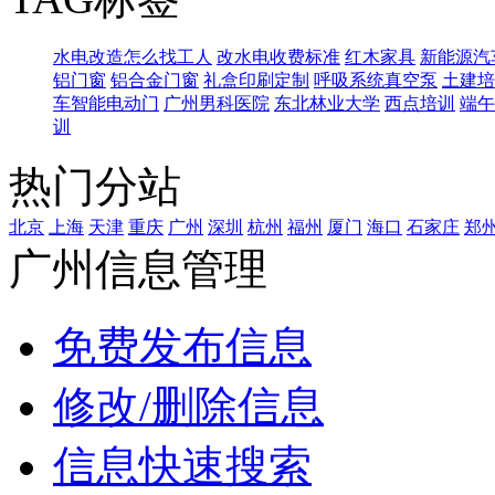
水电改造怎么找工人
改水电收费标准
红木家具
新能源汽
铝门窗
铝合金门窗
礼盒印刷定制
呼吸系统真空泵
土建培
车智能电动门
广州男科医院
东北林业大学
西点培训
端午
训
热门分站
北京
上海
天津
重庆
广州
深圳
杭州
福州
厦门
海口
石家庄
郑
广州信息管理
免费发布信息
修改/删除信息
信息快速搜索